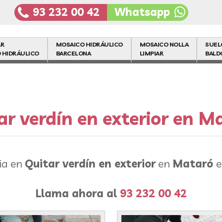
93 232 00 42
Whatsapp
AR
MOSAICO HIDRÁULICO
MOSAICO NOLLA
SUEL
 HIDRÁULICO
BARCELONA
LIMPIAR
BALD
ar verdín en exterior en M
ia en
Quitar verdín en exterior
en
Mataró
e
Llama ahora al
93 232 00 42