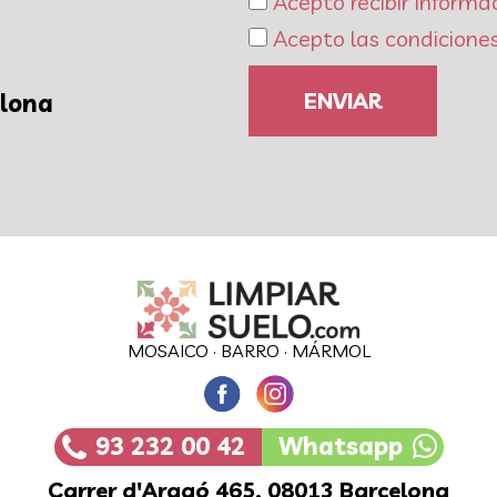
Acepto recibir informa
Acepto las condiciones
ENVIAR
elona
MOSAICO
·
BARRO
·
MÁRMOL
93 232 00 42
Whatsapp
Carrer d'Aragó 465, 08013 Barcelona