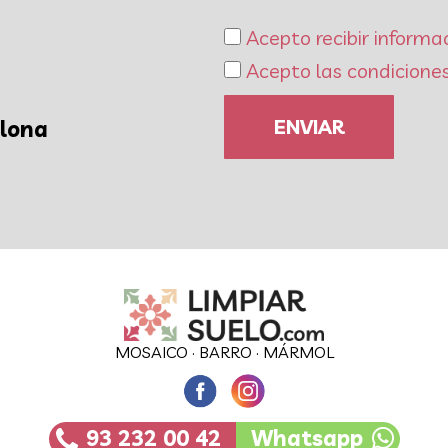
Acepto recibir informa
Acepto las condiciones
ENVIAR
elona
MOSAICO
·
BARRO
·
MÁRMOL
93 232 00 42
Whatsapp