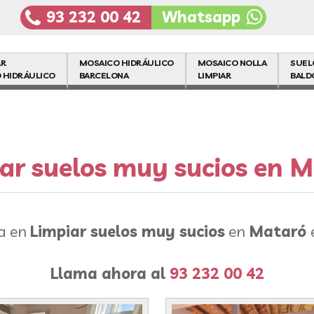
93 232 00 42
Whatsapp
AR
MOSAICO HIDRÁULICO
MOSAICO NOLLA
SUEL
 HIDRÁULICO
BARCELONA
LIMPIAR
BALD
ar suelos muy sucios en 
ia en
Limpiar suelos muy sucios
en
Mataró
Llama ahora al
93 232 00 42