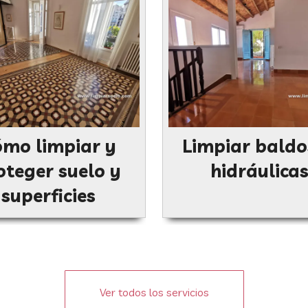
mo limpiar y
Limpiar baldo
oteger suelo y
hidráulica
superficies
Ver todos los servicios