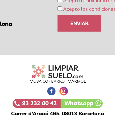
Acepto recibir informa
Acepto las condiciones
ENVIAR
elona
MOSAICO
·
BARRO
·
MÁRMOL
93 232 00 42
Whatsapp
Carrer d'Aragó 465, 08013 Barcelona