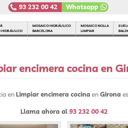
93 232 00 42
Whatsapp
AR
MOSAICO HIDRÁULICO
MOSAICO NOLLA
SUEL
 HIDRÁULICO
BARCELONA
LIMPIAR
BALD
iar encimera cocina en G
cia en
Limpiar encimera cocina
en
Girona
e
Llama ahora al
93 232 00 42