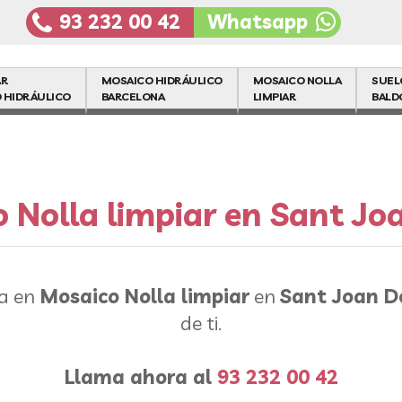
93 232 00 42
Whatsapp
AR
MOSAICO HIDRÁULICO
MOSAICO NOLLA
SUEL
 HIDRÁULICO
BARCELONA
LIMPIAR
BALD
 Nolla limpiar en Sant Jo
ia en
Mosaico Nolla limpiar
en
Sant Joan D
de ti.
Llama ahora al
93 232 00 42