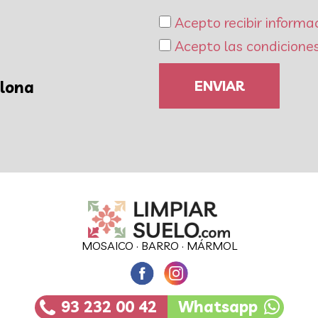
Acepto recibir informa
Acepto las condiciones
ENVIAR
elona
MOSAICO
·
BARRO
·
MÁRMOL
93 232 00 42
Whatsapp