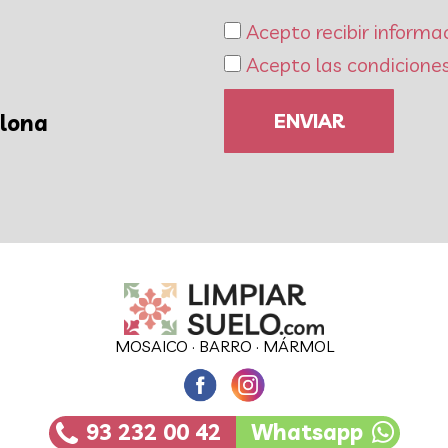
Acepto recibir informa
Acepto las condiciones
ENVIAR
elona
MOSAICO
·
BARRO
·
MÁRMOL
93 232 00 42
Whatsapp