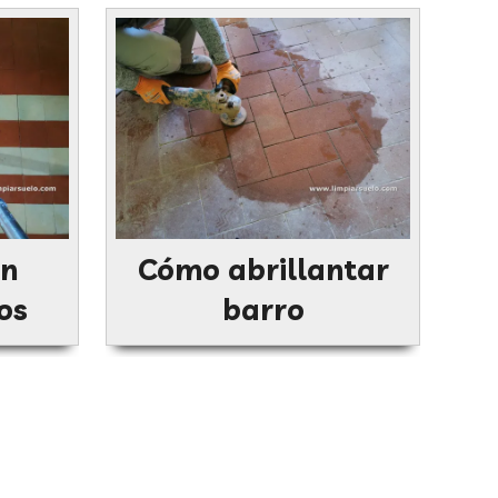
ón
Cómo abrillantar
os
barro