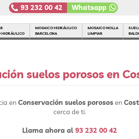
93 232 00 42
Whatsapp
AR
MOSAICO HIDRÁULICO
MOSAICO NOLLA
SUEL
 HIDRÁULICO
BARCELONA
LIMPIAR
BALD
ción suelos porosos en Co
cia en
Conservación suelos porosos
en
Cos
cerca de ti.
Llama ahora al
93 232 00 42