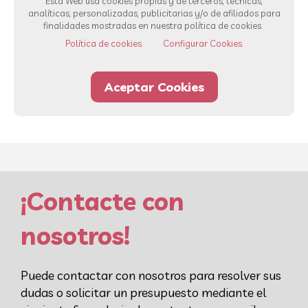
Esta Web usa cookies propias y de terceros, técnicas,
analíticas, personalizadas, publicitarias y/o de afiliados para
finalidades mostradas en nuestra política de cookies.
Ver todos los servicios
Política de cookies.
Configurar Cookies.
Aceptar Cookies
93 232 00 42
Whatsapp
¡Contacte con
nosotros!
Puede contactar con nosotros para resolver sus
dudas o solicitar un presupuesto mediante el